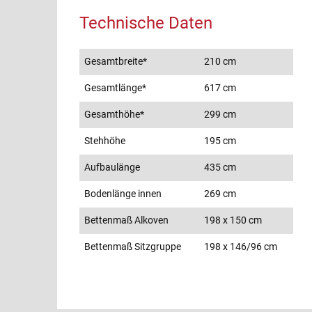
Technische Daten
Gesamtbreite*
210 cm
Gesamtlänge*
617 cm
Gesamthöhe*
299 cm
Stehhöhe
195 cm
Aufbaulänge
435 cm
Bodenlänge innen
269 cm
Bettenmaß Alkoven
198 x 150 cm
Bettenmaß Sitzgruppe
198 x 146/96 cm