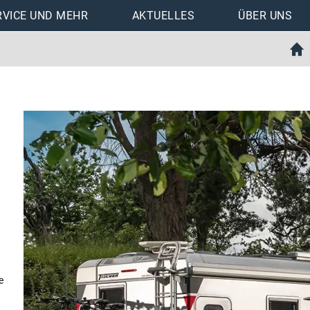
RVICE UND MEHR
AKTUELLES
ÜBER UNS
nen
Downloads
Trail/Box 200
Trail/Box 220
Trail/Box 230/230S
Trail/Box 240
Trail/Box 260/260S
Trail/Box 260R/260RS
Trail/Box 260SD
Trail/Box 250/275
Trail/Box 280/280S
e