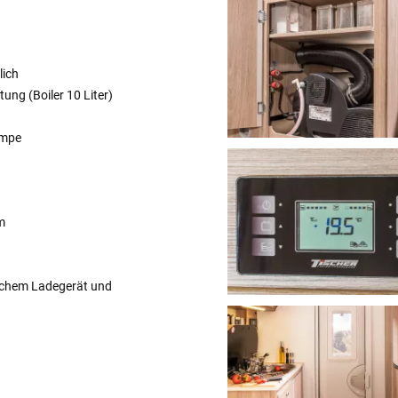
lich
ng (Boiler 10 Liter)
umpe
m
ischem Ladegerät und