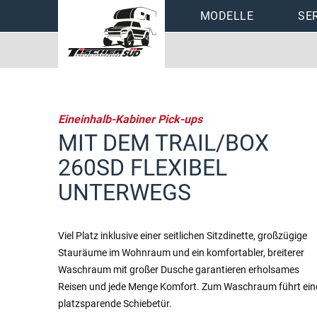
Navigation
MODELLE
SE
überspringen
Tischer Wohnkabi
Preislisten
Stoffmuster
Eineinhalb-Kabiner Pick-ups
Zubehör
MIT DEM TRAIL/BOX
260SD FLEXIBEL
UNTERWEGS
Viel Platz inklusive einer seitlichen Sitzdinette, großzügige
Stauräume im Wohnraum und ein komfortabler, breiterer
Waschraum mit großer Dusche garantieren erholsames
Reisen und jede Menge Komfort. Zum Waschraum führt ein
platzsparende Schiebetür.